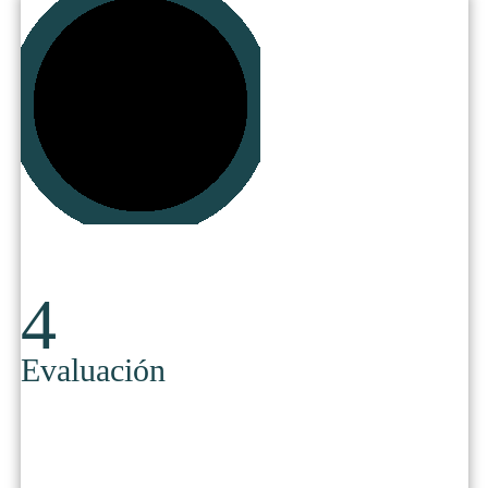
​​4
​Evaluación