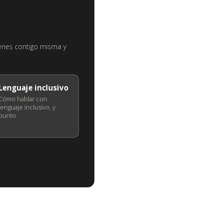
ienes contigo misma y
Lenguaje inclusivo
Cómo hablar con
lenguaje inclusivo, y
punto