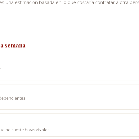
 es una estimación basada en lo que costaría contratar a otra per
 la semana
ar…
 dependientes
ue no cueste horas visibles