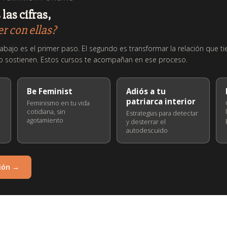
las cifras,
r con ellas?
trabajo es el primer paso. El segundo es transformar la relación que t
lo sostienen. Estos cursos te acompañan en ese proceso.
Be Feminist
Adiós a tu
patriarca interior
Feminismo en tu vida
cotidiana, sin
Estrategias para detectar
agotamiento
y desterrar el
autodescuido
ión →