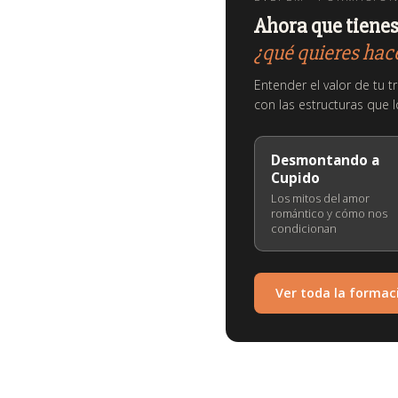
Ahora que tienes 
¿qué quieres hace
Entender el valor de tu 
con las estructuras que 
Desmontando a
Cupido
Los mitos del amor
romántico y cómo nos
condicionan
Ver toda la formac