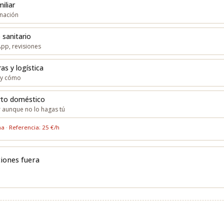
iliar
inación
 sanitario
pp, revisiones
as y logística
o y cómo
arto doméstico
 aunque no lo hagas tú
 · Referencia: 25 €/h
iones fuera