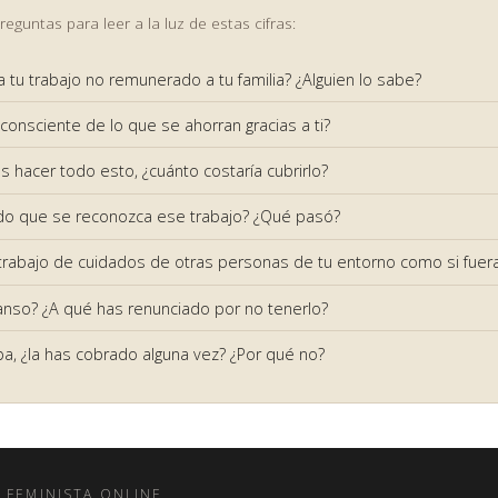
guntas para leer a la luz de estas cifras:
 tu trabajo no remunerado a tu familia? ¿Alguien lo sabe?
consciente de lo que se ahorran gracias a ti?
 hacer todo esto, ¿cuánto costaría cubrirlo?
do que se reconozca ese trabajo? ¿Qué pasó?
trabajo de cuidados de otras personas de tu entorno como si fuera
anso? ¿A qué has renunciado por no tenerlo?
iba, ¿la has cobrado alguna vez? ¿Por qué no?
 FEMINISTA ONLINE