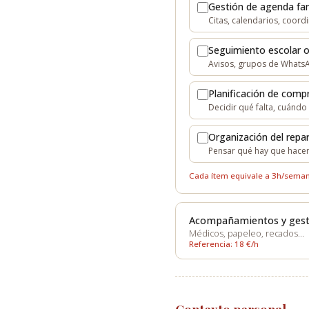
Gestión de agenda fam
Citas, calendarios, coord
Seguimiento escolar o
Avisos, grupos de WhatsA
Planificación de compr
Decidir qué falta, cuánd
Organización del rep
Pensar qué hay que hacer
Cada ítem equivale a 3h/semana
Acompañamientos y gest
Médicos, papeleo, recados…
Referencia: 18 €/h